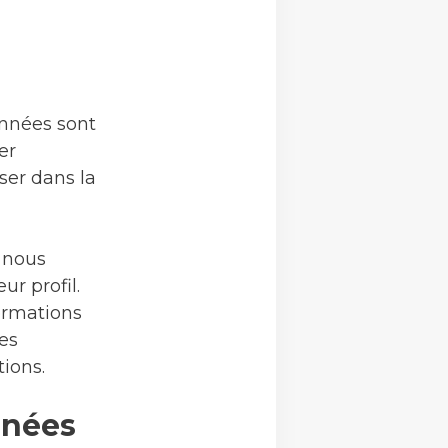
onnées sont
er
ser dans la
, nous
r profil.
ormations
Les
tions.
nnées