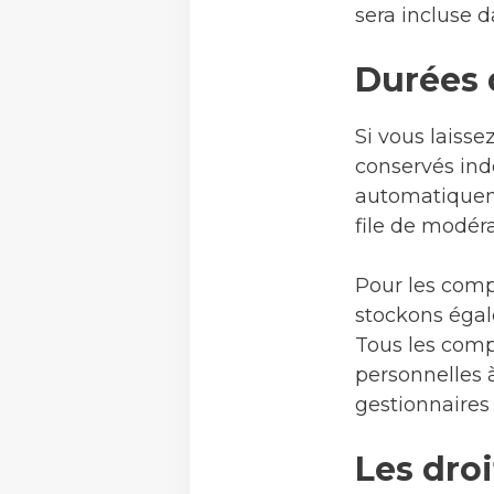
sera incluse da
Durées 
Si vous laiss
conservés ind
automatiqueme
file de modéra
Pour les compt
stockons égal
Tous les comp
personnelles à
gestionnaires 
Les dro