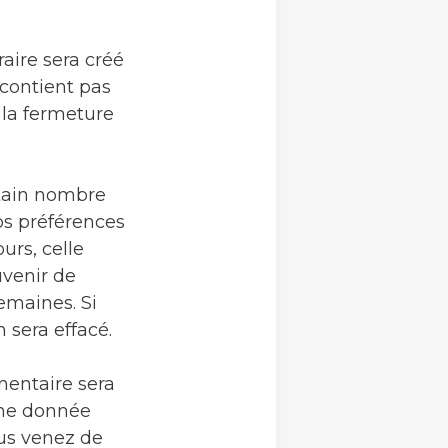
aire sera créé
 contient pas
la fermeture
rtain nombre
os préférences
urs, celle
uvenir de
emaines. Si
 sera effacé.
mentaire sera
une donnée
ous venez de