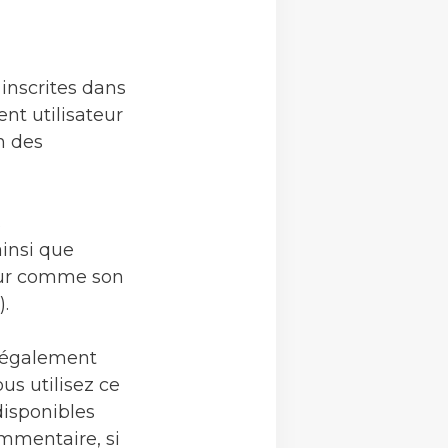
inscrites dans
nt utilisateur
n des
s
ainsi que
eur comme son
.
 (également
us utilisez ce
disponibles
ommentaire, si