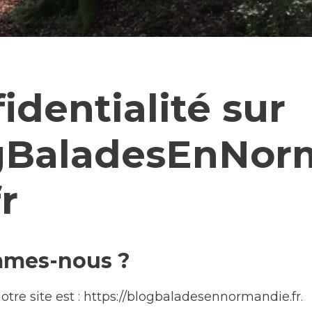
identialité sur
gBaladesEnNor
fr
mmes-nous ?
otre site est : https://blogbaladesennormandie.fr.