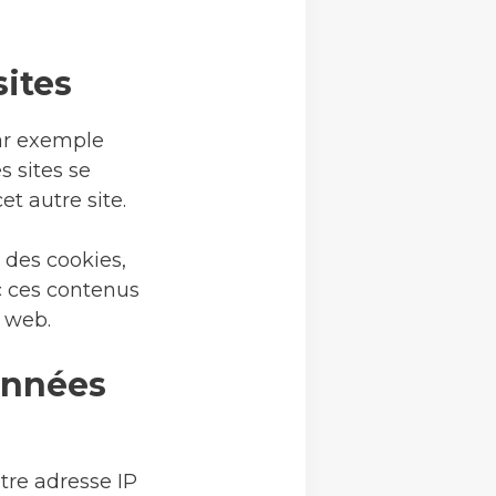
ites
par exemple
s sites se
t autre site.
 des cookies,
ec ces contenus
 web.
données
tre adresse IP