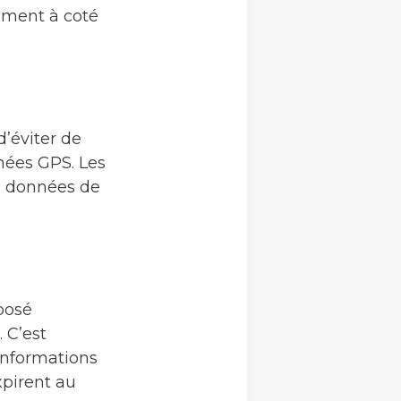
uement à coté
d’éviter de
nées GPS. Les
es données de
posé
 C’est
 informations
xpirent au