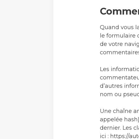
Commen
Quand vous la
le formulaire 
de votre navig
commentaires 
Les informatio
commentateurs,
d’autres inf
nom ou pseudo
Une chaîne an
appelée hash) 
dernier. Les c
ici : https://