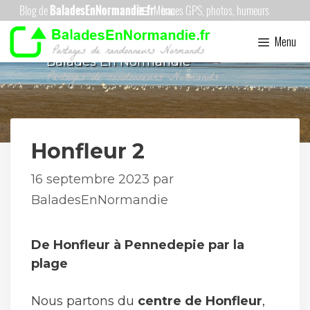
Aller
Menu
au
Menu
contenu
Balades En Normandie
Honfleur 2
16 septembre 2023
par
BaladesEnNormandie
De Honfleur à Pennedepie par la
plage
Nous partons du
centre de Honfleur
,