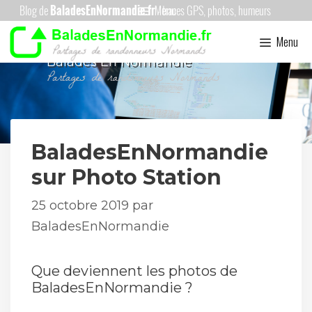
Aller
Menu
au
Menu
contenu
Balades En Normandie
BaladesEnNormandie
sur Photo Station
25 octobre 2019
par
BaladesEnNormandie
Que deviennent les photos de
BaladesEnNormandie ?