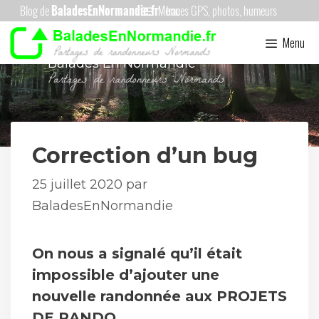
Aller
Menu
au
Menu
contenu
Balades En Normandie
Correction d’un bug
25 juillet 2020
par
BaladesEnNormandie
On nous a signalé qu’il était
impossible d’ajouter une
nouvelle randonnée aux PROJETS
DE RANDO