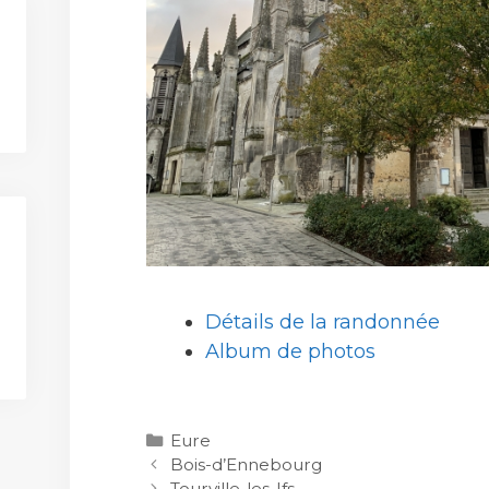
Détails de la randonnée
Album de photos
Catégories
Eure
Bois-d’Ennebourg
Tourville-les-Ifs