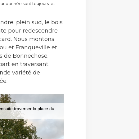
la randonnée sont toujours les
dre, plein sud, le bois
uite pour redescendre
Accard. Nous montons
lou et Franqueville et
is de Bonnechose.
art en traversant
ande variété de
ée.