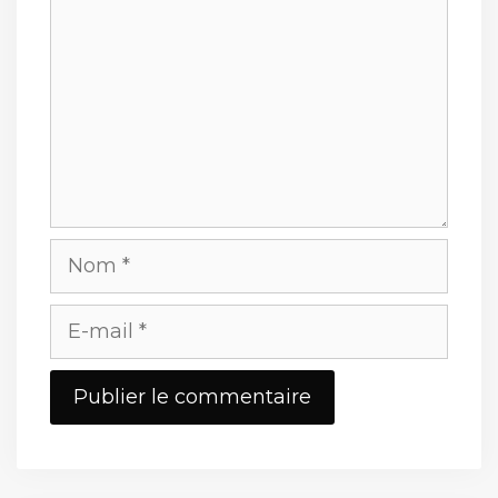
Nom
E-
mail
Site
web