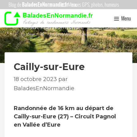
Aller
Menu
au
Menu
contenu
Balades En Normandie
Cailly-sur-Eure
18 octobre 2023
par
BaladesEnNormandie
Randonnée de 16 km au départ de
Cailly-sur-Eure (27) – Circuit Pagnol
en Vallée d’Eure