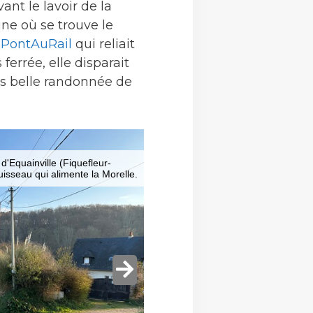
nt le lavoir de la
ine où se trouve le
u
PontAuRail
qui reliait
errée, elle disparait
ès belle randonnée de