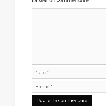
Laisser un commentaire
Commentaire
Nom
E-
mail
Site
web