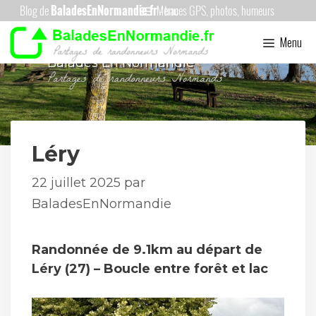
Aller
Menu
au
Menu
contenu
Balades En Normandie
Léry
22 juillet 2025
par
BaladesEnNormandie
Randonnée de 9.1km au départ de
Léry (27) – Boucle entre forêt et lac