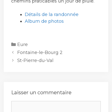
chemins praticables un jour de pluie.
Détails de la randonnée
Album de photos
Catégories
Eure
Fontaine-le-Bourg 2
St-Pierre-du-Val
Laisser un commentaire
Commentaire