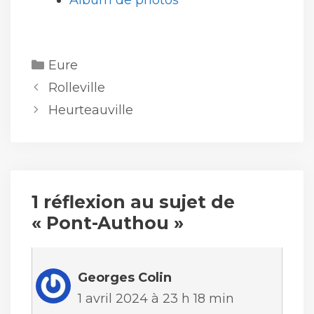
Album de photos
Catégories
Eure
Rolleville
Heurteauville
1 réflexion au sujet de
« Pont-Authou »
Georges Colin
1 avril 2024 à 23 h 18 min