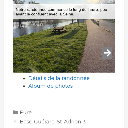
Détails de la randonnée
Album de photos
Catégories
Eure
Bosc-Guérard-St-Adrien 3