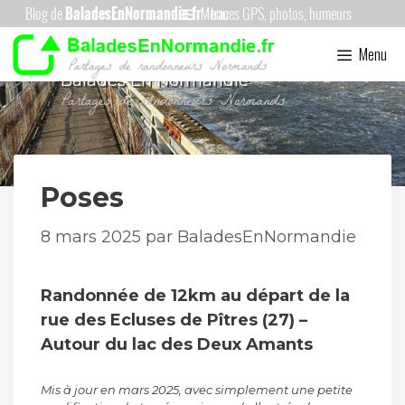
Aller
Menu
au
Menu
contenu
Balades En Normandie
Poses
8 mars 2025
par
BaladesEnNormandie
Randonnée de 12km au départ de la
rue des Ecluses de Pîtres (27) –
Autour du lac des Deux Amants
Mis à jour en mars 2025, avec simplement une petite