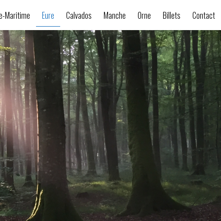
e-Maritime
Eure
Calvados
Manche
Orne
Billets
Contact