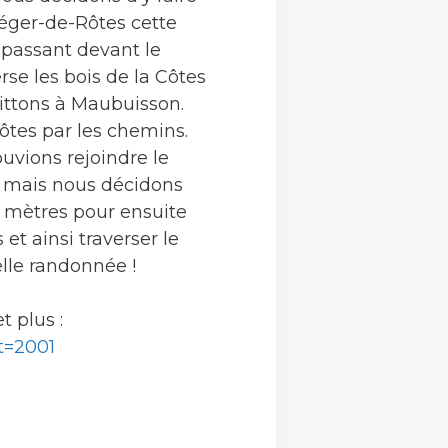
Léger-de-Rôtes cette
 passant devant le
se les bois de la Côtes
uittons à Maubuisson.
tes par les chemins.
ouvions rejoindre le
, mais nous décidons
0 mètres pour ensuite
 et ainsi traverser le
lle randonnée !
t plus :
t=2001