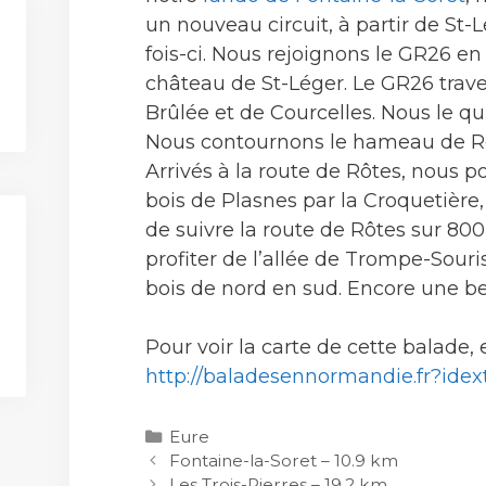
un nouveau circuit, à partir de St-
fois-ci. Nous rejoignons le GR26 en
château de St-Léger. Le GR26 traver
Brûlée et de Courcelles. Nous le q
Nous contournons le hameau de Rô
Arrivés à la route de Rôtes, nous p
bois de Plasnes par la Croquetière
de suivre la route de Rôtes sur 80
profiter de l’allée de Trompe-Souris
bois de nord en sud. Encore une be
Pour voir la carte de cette balade, e
http://baladesennormandie.fr?idex
Catégories
Eure
Fontaine-la-Soret – 10.9 km
Les Trois-Pierres – 19.2 km