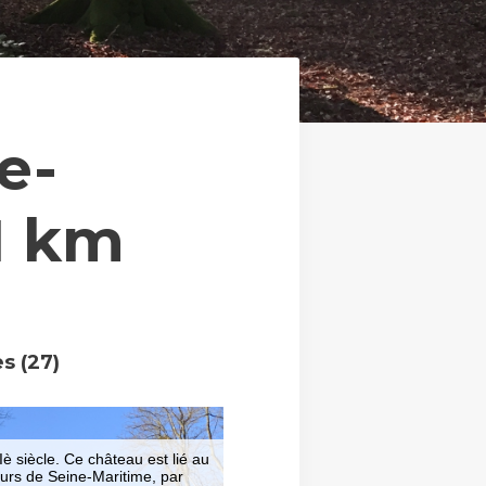
e-
.1 km
s (27)