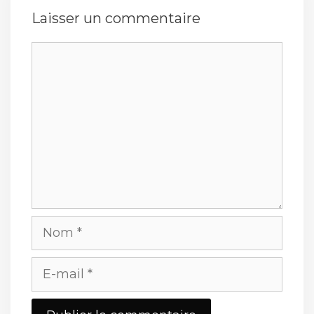
Laisser un commentaire
Commentaire
Nom
E-
mail
Site