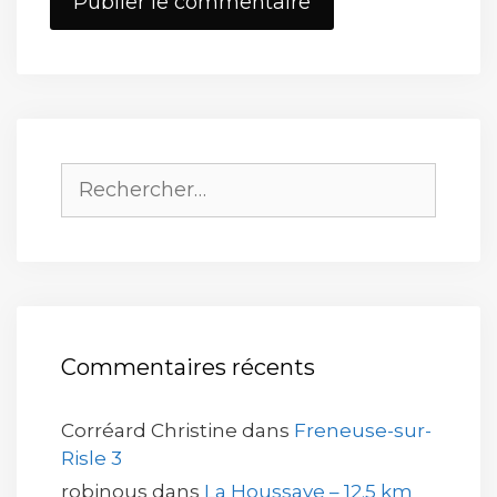
web
Rechercher :
Commentaires récents
Corréard Christine
dans
Freneuse-sur-
Risle 3
robinous
dans
La Houssaye – 12.5 km