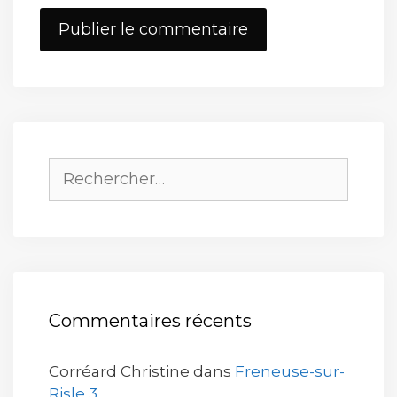
Site
web
Rechercher :
Commentaires récents
Corréard Christine
dans
Freneuse-sur-
Risle 3