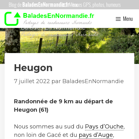
Aller
Menu
au
Menu
contenu
Balades En Normandie
Heugon
7 juillet 2022
par
BaladesEnNormandie
Randonnée de 9 km au départ de
Heugon (61)
Nous sommes au sud du
Pays d’Ouche
,
non loin de Gacé et du
pays d’Auge
,