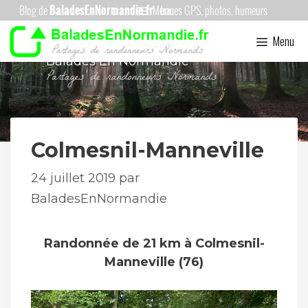
Aller
Menu
au
Menu
contenu
Balades En Normandie
Colmesnil-Manneville
24 juillet 2019
par
BaladesEnNormandie
Randonnée de 21 km à Colmesnil-
Manneville (76)