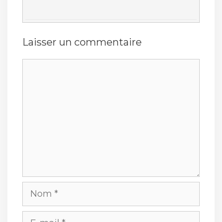
Laisser un commentaire
Commentaire
Nom
E-