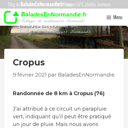
Aller
Menu
au
Menu
contenu
Balades En Normandie
Cropus
9 février 2021
par
BaladesEnNormandie
Randonnée de 8 km à Cropus (76)
J’ai attribué à ce circuit un parapluie
vert, indiquant qu’il peut être pratiqué
un jour de pluie. Mais nous avons