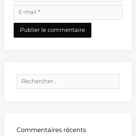
E-
mail
Site
web
Rechercher :
Commentaires récents