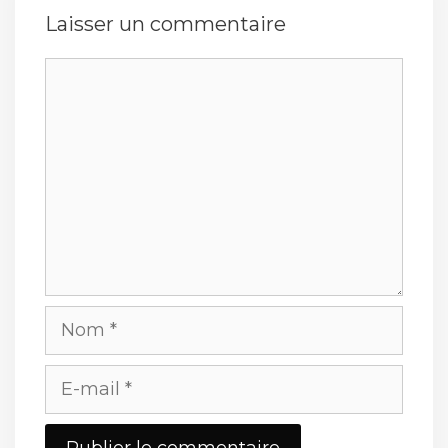
Laisser un commentaire
Commentaire
Nom
E-
mail
Site