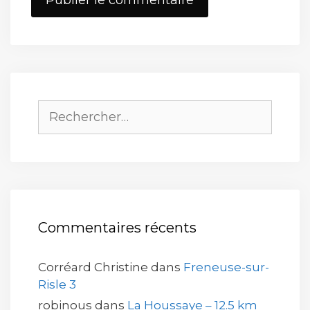
web
Rechercher :
Commentaires récents
Corréard Christine
dans
Freneuse-sur-
Risle 3
robinous
dans
La Houssaye – 12.5 km