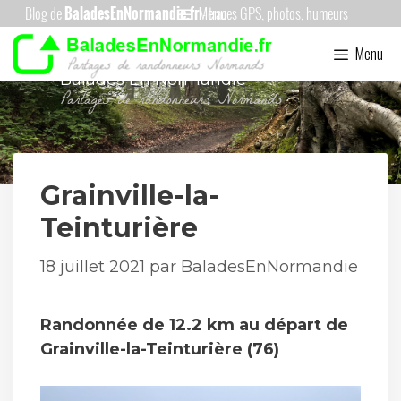
Aller
Menu
au
Menu
contenu
Balades En Normandie
Grainville-la-
Teinturière
18 juillet 2021
par
BaladesEnNormandie
Randonnée de 12.2 km au départ de
Grainville-la-Teinturière (76)