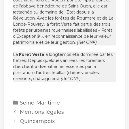
couvrait le nord de Rouen. Longtemps propriété
de l’abbaye bénédictine de Saint-Ouen, elle est
rattachée au domaine de l’Etat depuis la
Révolution. Avec les forêtes de Roumare et de La
Londe-Rouvray, la forêt Verte fait partie des trois
forêts périurbaines rouennaises labellisées « Forêt
d’Exception® », en reconnaissance de leur valeur
patrimoniale et de leur gestion.
(Ref ONF)
La
Forêt Verte
a longtemps été dominée par les
hêtres. Depuis quelques années, les forestiers
cherchent à diversifier les essences par la
plantation d’autres feuillus (chênes, érables,
merisiers, châtaigniers).
(Ref ONF)
Catégories
Seine-Maritime
Mentions légales
Quincampoix