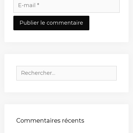
E-
mail
Site
web
Rechercher :
Commentaires récents