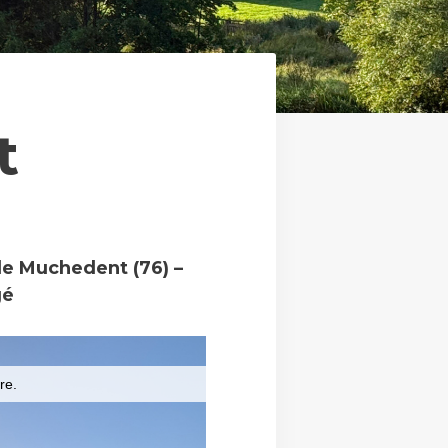
t
e Muchedent (76) –
gé