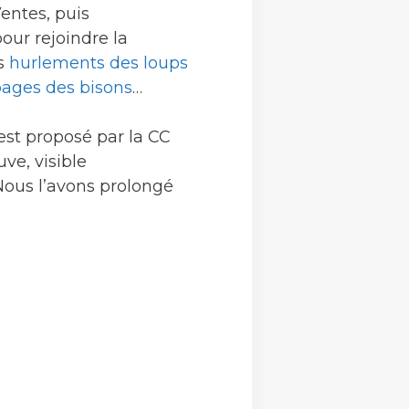
entes, puis
our rejoindre la
es
hurlements des loups
bages des bisons
…
est proposé par la CC
uve, visible
Nous l’avons prolongé