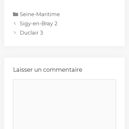
Catégories
Seine-Maritime
Sigy-en-Bray 2
Duclair 3
Laisser un commentaire
Commentaire