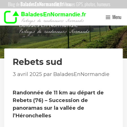
Aller
Menu
au
Menu
contenu
Balades En Normandie
Rebets sud
3 avril 2025
par
BaladesEnNormandie
Randonnée de 11 km au départ de
Rebets (76) – Succession de
panoramas sur la vallée de
l’Héronchelles