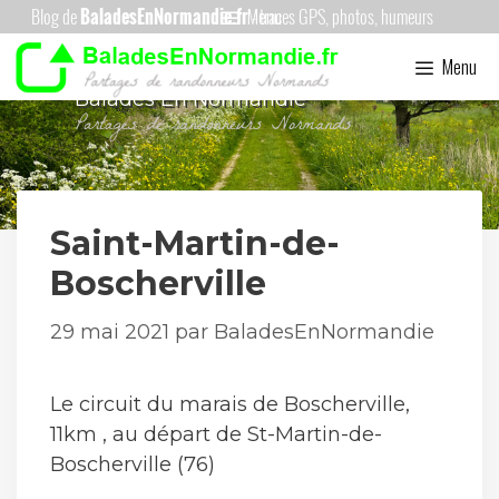
Aller
Menu
au
Menu
contenu
Balades En Normandie
Saint-Martin-de-
Boscherville
29 mai 2021
par
BaladesEnNormandie
Le circuit du marais de Boscherville,
11km , au départ de St-Martin-de-
Boscherville (76)