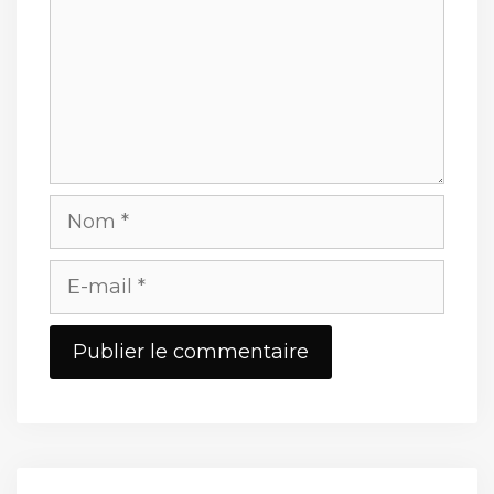
Nom
E-
mail
Site
web