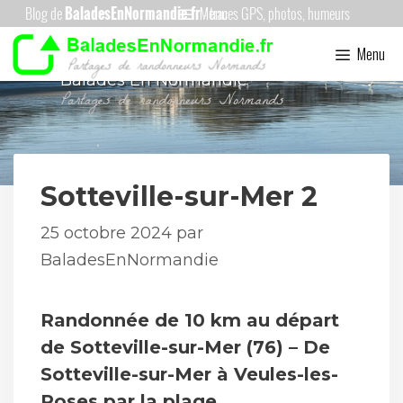
Aller
Menu
au
Menu
contenu
Balades En Normandie
Sotteville-sur-Mer 2
25 octobre 2024
par
BaladesEnNormandie
Randonnée de 10 km au départ
de Sotteville-sur-Mer (76) – De
Sotteville-sur-Mer à Veules-les-
Roses par la plage