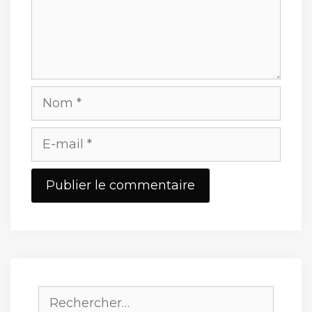
Nom
E-
mail
Site
web
Rechercher :