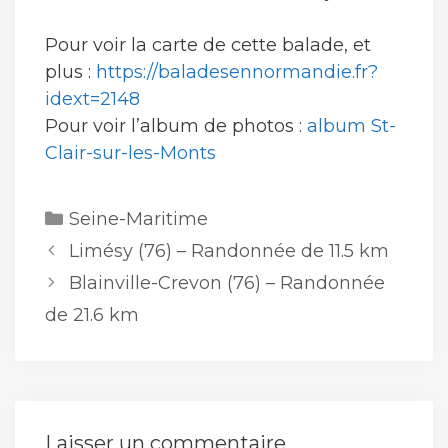
Pour voir la carte de cette balade, et
plus :
https://baladesennormandie.fr?
idext=2148
Pour voir l’album de photos :
album St-
Clair-sur-les-Monts
Catégories
Seine-Maritime
Limésy (76) – Randonnée de 11.5 km
Blainville-Crevon (76) – Randonnée
de 21.6 km
Laisser un commentaire