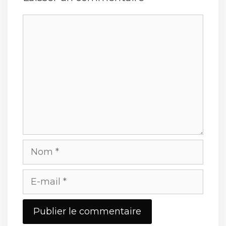
Commentaire
Nom
E-
mail
Site
web