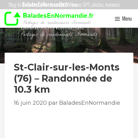
Aller
Menu
au
Menu
contenu
Balades En Normandie
St-Clair-sur-les-Monts
(76) – Randonnée de
10.3 km
16 juin 2020
par
BaladesEnNormandie