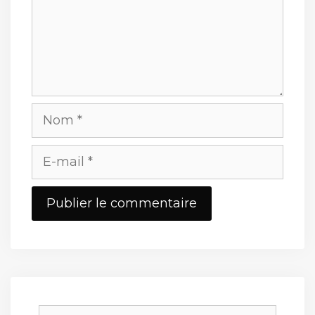
Nom
E-
mail
Site
web
Rechercher :