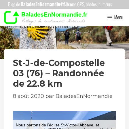
Aller
Menu
au
Menu
contenu
Balades En Normandie
St-J-de-Compostelle
03 (76) – Randonnée
de 22.8 km
8 août 2020
par
BaladesEnNormandie