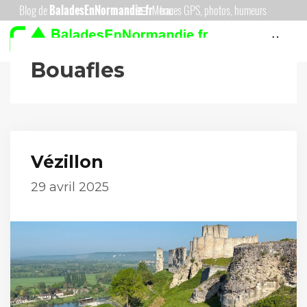
Aller
Menu
au
Menu
contenu
Bouafles
Vézillon
29 avril 2025