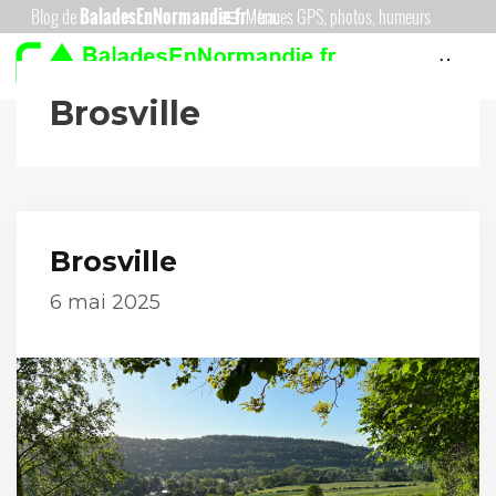
Aller
Menu
au
Menu
contenu
Brosville
Brosville
6 mai 2025