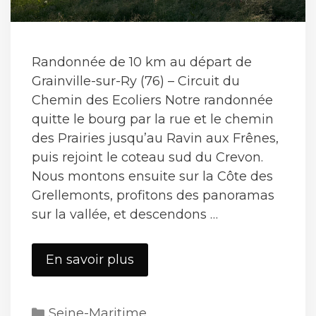
Randonnée de 10 km au départ de
Grainville-sur-Ry (76) – Circuit du
Chemin des Ecoliers Notre randonnée
quitte le bourg par la rue et le chemin
des Prairies jusqu’au Ravin aux Frênes,
puis rejoint le coteau sud du Crevon.
Nous montons ensuite sur la Côte des
Grellemonts, profitons des panoramas
sur la vallée, et descendons …
Grainville-
En savoir plus
sur-
Ry
Catégories
Seine-Maritime