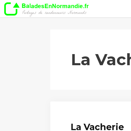
Aller
au
contenu
La Vac
La Vacherie