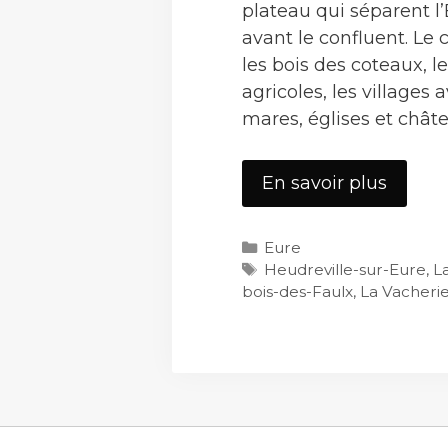
plateau qui séparent l’E
avant le confluent. Le c
les bois des coteaux, l
agricoles, les villages 
mares, églises et châte
La
En savoir plus
Vacher
Catégories
Eure
Étiquettes
Heudreville-sur-Eure
,
L
bois-des-Faulx
,
La Vacheri