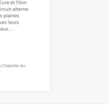
ure et l’Iton
ircuit alterne
es plaines
avec leurs
aux. …
ie
a Chapelle-du-
e