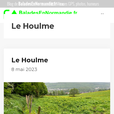
Aller
Menu
au
Menu
contenu
Le Houlme
Le Houlme
8 mai 2023