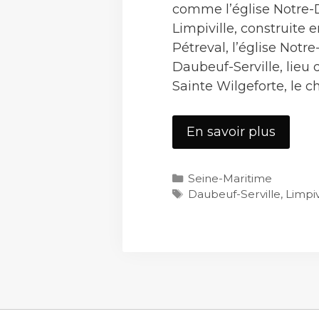
comme l’église Notre
Limpiville, construite 
Pétreval, l’église Not
Daubeuf-Serville, lieu 
Sainte Wilgeforte, le 
Limpivi
En savoir plus
Catégories
Seine-Maritime
Étiquettes
Daubeuf-Serville
,
Limpiv