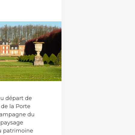
u départ de
t de la Porte
 campagne du
n paysage
du patrimoine