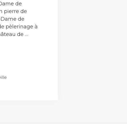
-Dame de
en pierre de
re-Dame de
de pèlerinage à
château de …
lle
ille