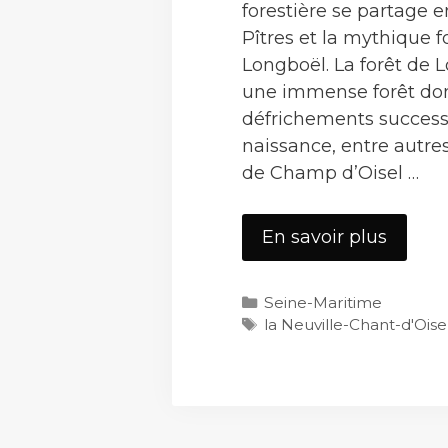
forestière se partage e
Pîtres et la mythique f
Longboël. La forêt de 
une immense forêt don
défrichements success
naissance, entre autres
de Champ d’Oisel …
La
En savoir plus
Neuvil
Chant-
Catégories
Seine-Maritime
d’Oisel
Étiquettes
la Neuville-Chant-d'Oise
2