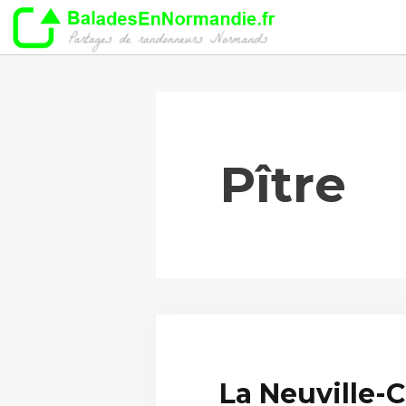
Aller
au
contenu
Pître
La Neuville-