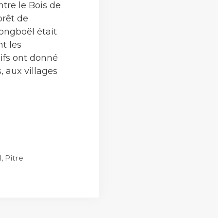
ntre le Bois de
orêt de
Longboël était
t les
ifs ont donné
, aux villages
le-
l
,
Pître