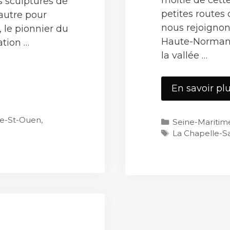
s sculptures de
petites routes
’autre pour
nous rejoignon
, le pionnier du
Haute-Normand
tion …
la vallée …
En savoir pl
rt
le-St-Ouen
,
Catégories
Seine-Maritim
Étiquettes
La Chapelle-S