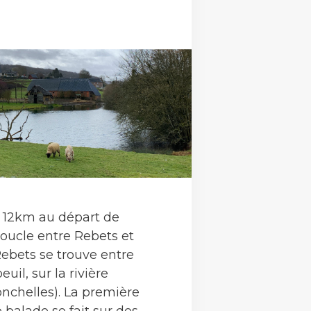
12km au départ de
Boucle entre Rebets et
Rebets se trouve entre
uil, sur la rivière
nchelles). La première
 balade se fait sur des