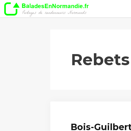
Aller
au
contenu
Rebets
Bois-Guilber