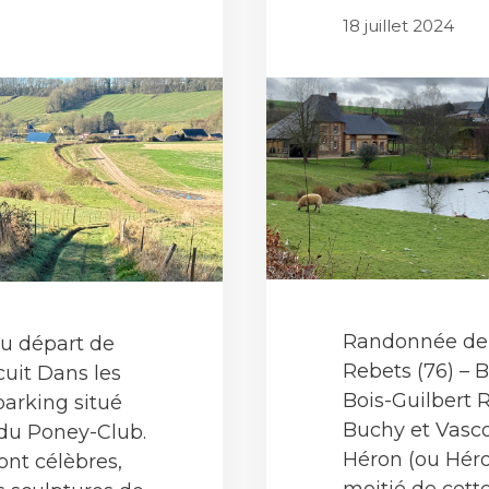
18 juillet 2024
Randonnée de 
u départ de
Rebets (76) – 
cuit Dans les
Bois-Guilbert 
parking situé
Buchy et Vascoe
 du Poney-Club.
Héron (ou Héro
ont célèbres,
moitié de cette