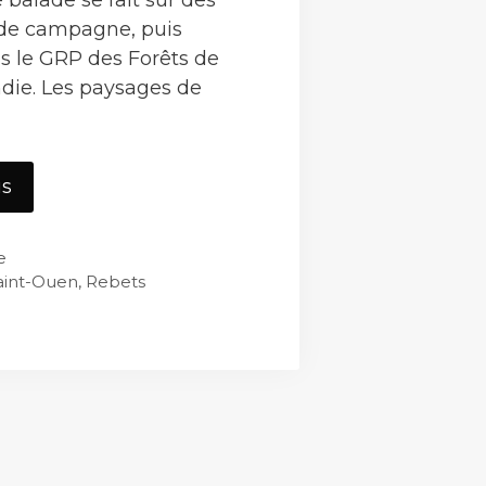
 de campagne, puis
s le GRP des Forêts de
ie. Les paysages de
Rebets
us
nord
e
aint-Ouen
,
Rebets