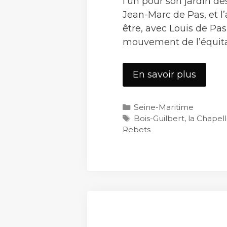
l’un pour son jardin de
Jean-Marc de Pas, et l
être, avec Louis de Pas
mouvement de l’équita
Bois-
En savoir plus
Guilbe
Catégories
Seine-Maritime
Étiquettes
Bois-Guilbert
,
la Chapel
Rebets