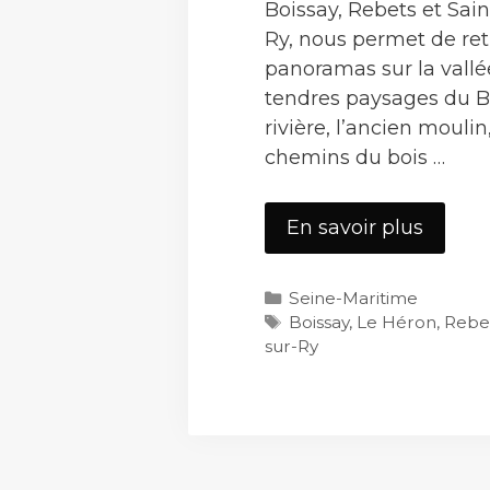
Boissay, Rebets et Sai
Ry, nous permet de ret
panoramas sur la vallé
tendres paysages du B
rivière, l’ancien moulin,
chemins du bois …
Boissa
En savoir plus
Catégories
Seine-Maritime
Étiquettes
Boissay
,
Le Héron
,
Rebe
sur-Ry