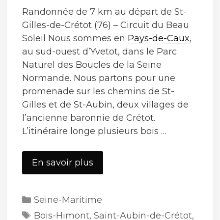
Randonnée de 7 km au départ de St-
Gilles-de-Crétot (76) – Circuit du Beau
Soleil Nous sommes en
Pays-de-Caux
,
au sud-ouest d’Yvetot, dans le Parc
Naturel des Boucles de la Seine
Normande. Nous partons pour une
promenade sur les chemins de St-
Gilles et de St-Aubin, deux villages de
l’ancienne baronnie de Crétot.
L’itinéraire longe plusieurs bois …
St-
En savoir plus
Gilles-
de-
Catégories
Seine-Maritime
Crétot
Étiquettes
Bois-Himont
,
Saint-Aubin-de-Crétot
,