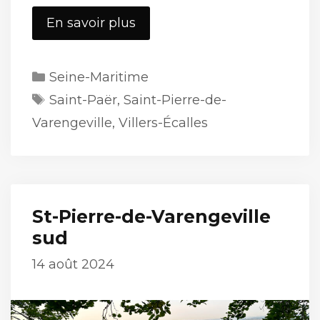
St-
En savoir plus
Pierre-
de-
Catégories
Seine-Maritime
Varengeville
Étiquettes
2
Saint-Paër
,
Saint-Pierre-de-
Varengeville
,
Villers-Écalles
St-Pierre-de-Varengeville
sud
14 août 2024