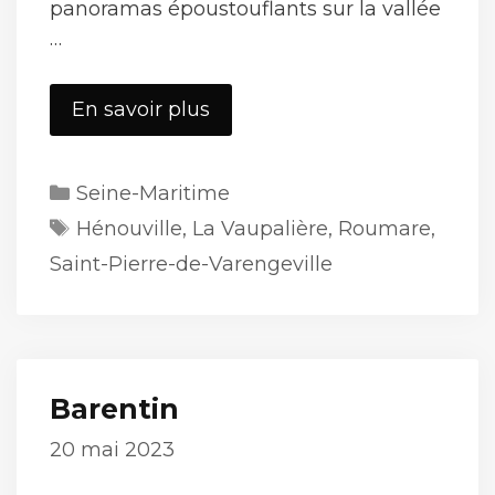
panoramas époustouflants sur la vallée
…
St-
En savoir plus
Pierre-
de-
Catégories
Seine-Maritime
Varengeville
Étiquettes
sud
Hénouville
,
La Vaupalière
,
Roumare
,
Saint-Pierre-de-Varengeville
Barentin
20 mai 2023