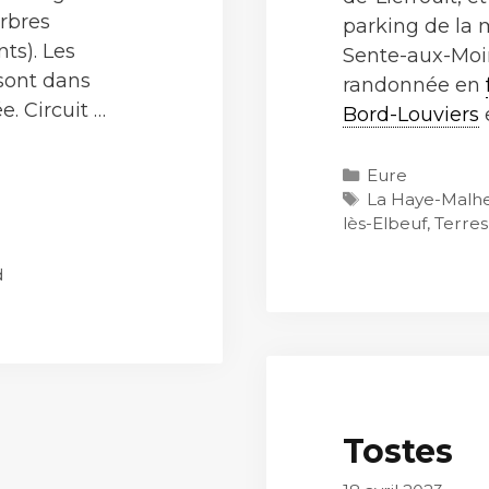
rbres
parking de la m
ts). Les
Sente-aux-Moi
 sont dans
randonnée en
. Circuit …
Bord-Louviers
e
Catégories
Eure
rs
Étiquettes
La Haye-Malh
lès-Elbeuf
,
Terres
d
Tostes