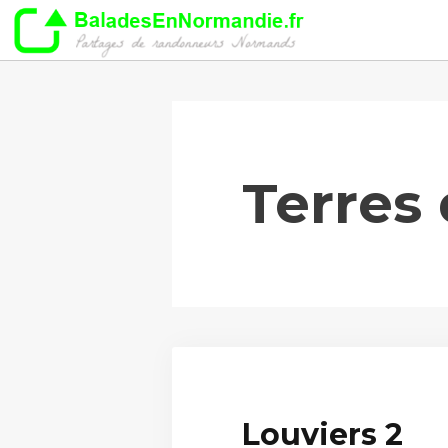
Aller
au
contenu
Terres
Louviers 2