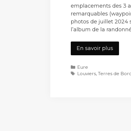
emplacements des 3 a
remarquables (waypoin
photos de juillet 2024
l’album de la randonnée
Louvie
En savoir plus
2
Catégories
Eure
Étiquettes
Louviers
,
Terres de Bor