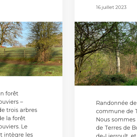
16 juillet 2023
n forêt
ouviers –
Randonnée de 1
e trois arbres
commune de Te
 la forêt
Nous sommes 
uviers. Le
de Terres de Bo
t intègre les
de-Lierroult, e