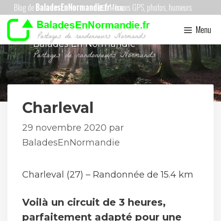
Aller
Menu
au
Menu
contenu
Balades En Normandie
Charleval
29 novembre 2020
par
BaladesEnNormandie
Charleval (27) – Randonnée de 15.4 km
Voilà un circuit de 3 heures,
parfaitement adapté pour une