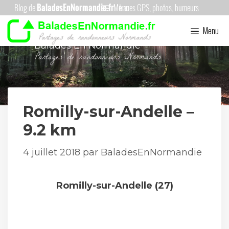
Aller
Menu
au
Menu
contenu
Balades En Normandie
Romilly-sur-Andelle –
9.2 km
4 juillet 2018
par
BaladesEnNormandie
Romilly-sur-Andelle (27)