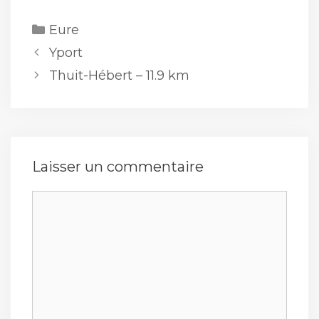
Catégories
Eure
Yport
Thuit-Hébert – 11.9 km
Laisser un commentaire
Commentaire