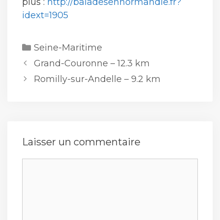
plus :
http://baladesennormandie.fr?
idext=1905
Catégories
Seine-Maritime
Grand-Couronne – 12.3 km
Romilly-sur-Andelle – 9.2 km
Laisser un commentaire
Commentaire