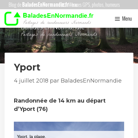
Aller
Menu
au
Menu
contenu
Balades En Normandie
Yport
4 juillet 2018
par
BaladesEnNormandie
Randonnée de 14 km au départ
d’Yport (76)