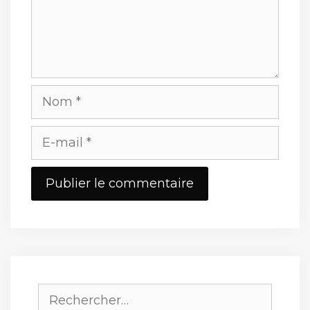
Nom
E-
mail
Site
web
Rechercher :